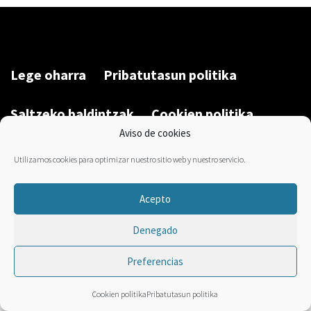
Lege oharra
Pribatutasun politika
Saltzeko baldintzak
Cookien politika
Aviso de cookies
Garatu du/Desarrollado por:
Bravo Manager
2026
Utilizamos cookies para optimizar nuestro sitio web y nuestro servicio.
Acepto
Denegado
Preferencias
Cookien politika
Pribatutasun politika