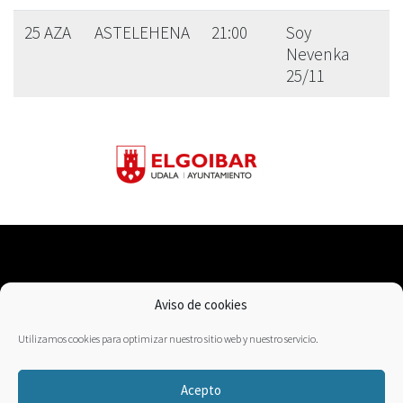
25 AZA
ASTELEHENA
21:00
Soy
Nevenka
25/11
Aviso de cookies
Lege oharra
Pribatutasun politika
Utilizamos cookies para optimizar nuestro sitio web y nuestro servicio.
Saltzeko baldintzak
Cookien politika
Acepto