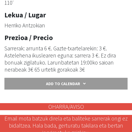
110′
Lekua / Lugar
Herriko Antzokian
Prezioa / Precio
Sarrerak: arrunta 6 €. Gazte-txartelarekin: 3 €.
Astelehena ikuslearen eguna: sarrera 3 €. Ez dira
bonuak zigilatuko. Larunbatetan 19:00ko saioan
nerabeak 3€ 65 urtetik gorakoak 3€
ADD TO CALENDAR
OHARRA/AVISO
Email mota batzuk direla eta baliteke sarrerak ongi ez
bidaltzea. Hala bada, gerturatu takilara eta bertan