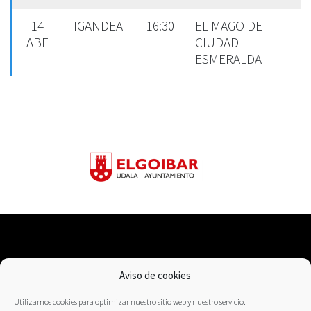
14
IGANDEA
16:30
EL MAGO DE
ABE
CIUDAD
ESMERALDA
Aviso de cookies
Lege oharra
Pribatutasun politika
Utilizamos cookies para optimizar nuestro sitio web y nuestro servicio.