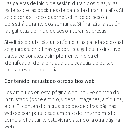
Las galeras de inicio de sesión duran dos días, y las
galletas de las opciones de pantalla duran un año. Si
seleccionáis “Recordadme”, el inicio de sesión
persistirá durante dos semanas. Si finalizáis la sesión,
las galletas de inicio de sesión serán supresas.
Si editáis o publicáis un artículo, una galleta adicional
se guardará en el navegador. Esta galleta no incluye
datos personales y simplemente indica el
identificador de la entrada que acabáis de editar.
Expira después de 1 día.
Contenido incrustado otros sitios web
Los artículos en esta página web incluye contenido
incrustado (por ejemplo, videos, imágenes, artículos,
etc.). El contenido incrustado desde otras páginas
web se comporta exactamente del mismo modo
como si el visitante estuviera visitando la otra página
web.