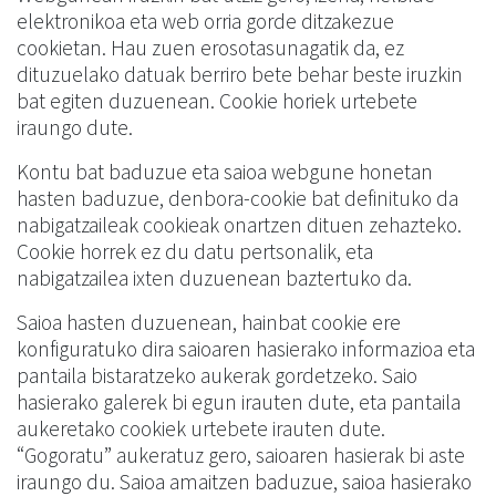
elektronikoa eta web orria gorde ditzakezue
cookietan. Hau zuen erosotasunagatik da, ez
dituzuelako datuak berriro bete behar beste iruzkin
bat egiten duzuenean. Cookie horiek urtebete
iraungo dute.
Kontu bat baduzue eta saioa webgune honetan
hasten baduzue, denbora-cookie bat definituko da
nabigatzaileak cookieak onartzen dituen zehazteko.
Cookie horrek ez du datu pertsonalik, eta
nabigatzailea ixten duzuenean baztertuko da.
Saioa hasten duzuenean, hainbat cookie ere
konfiguratuko dira saioaren hasierako informazioa eta
pantaila bistaratzeko aukerak gordetzeko. Saio
hasierako galerek bi egun irauten dute, eta pantaila
aukeretako cookiek urtebete irauten dute.
“Gogoratu” aukeratuz gero, saioaren hasierak bi aste
iraungo du. Saioa amaitzen baduzue, saioa hasierako