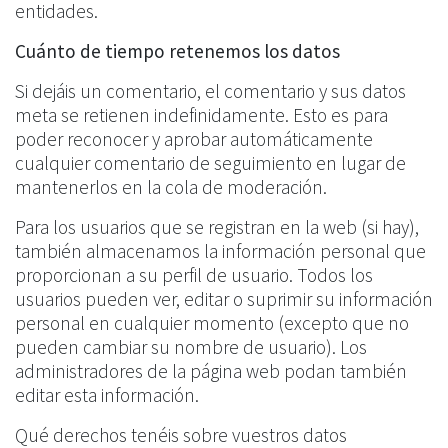
entidades.
Cuánto de tiempo retenemos los datos
Si dejáis un comentario, el comentario y sus datos
meta se retienen indefinidamente. Esto es para
poder reconocer y aprobar automáticamente
cualquier comentario de seguimiento en lugar de
mantenerlos en la cola de moderación.
Para los usuarios que se registran en la web (si hay),
también almacenamos la información personal que
proporcionan a su perfil de usuario. Todos los
usuarios pueden ver, editar o suprimir su información
personal en cualquier momento (excepto que no
pueden cambiar su nombre de usuario). Los
administradores de la página web podan también
editar esta información.
Qué derechos tenéis sobre vuestros datos