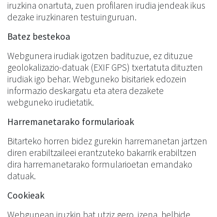
iruzkina onartuta, zuen profilaren irudia jendeak ikus
dezake iruzkinaren testuinguruan.
Batez bestekoa
Webgunera irudiak igotzen badituzue, ez dituzue
geolokalizazio-datuak (EXIF GPS) txertatuta dituzten
irudiak igo behar. Webguneko bisitariek edozein
informazio deskargatu eta atera dezakete
webguneko irudietatik.
Harremanetarako formularioak
Bitarteko horren bidez gurekin harremanetan jartzen
diren erabiltzaileei erantzuteko bakarrik erabiltzen
dira harremanetarako formularioetan emandako
datuak.
Cookieak
Webgunean iruzkin bat utziz gero, izena, helbide