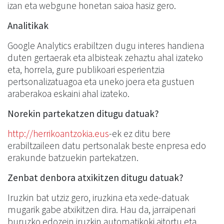
izan eta webgune honetan saioa hasiz gero.
Analitikak
Google Analytics erabiltzen dugu interes handiena
duten gertaerak eta albisteak zehaztu ahal izateko
eta, horrela, gure publikoari esperientzia
pertsonalizatuagoa eta uneko joera eta gustuen
araberakoa eskaini ahal izateko.
Norekin partekatzen ditugu datuak?
http://herrikoantzokia.eus
-ek ez ditu bere
erabiltzaileen datu pertsonalak beste enpresa edo
erakunde batzuekin partekatzen.
Zenbat denbora atxikitzen ditugu datuak?
Iruzkin bat utziz gero, iruzkina eta xede-datuak
mugarik gabe atxikitzen dira. Hau da, jarraipenari
buruzko edozein iruzkin automatikoki aitortu eta