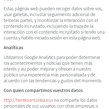
Estas páginas web pueden recoger datos sobre vos,
usar galletas, incrustar seguimiento adicional de
terceras partes, y monitorizar la interacción con el
contenido incrustado, incluyendo la traza de la
interacción con el contenido incrustado si tenéis una
cuenta y habéis iniciado sesión en esta página web.
Analíticas
Utilizamos Google Analytics para poder determinar
los acontecimientos y noticías que tienen más
interés y así poder mejorar y ofrecer a nuestro
público una experiencia más personalizada y de
acuerdo con las tendencias y gustos del momento.
Con quien compartimos vuestros datos
http://herrikoantzokia.eus
no comparte los datos
personales de sus usuarios con otras empresas o