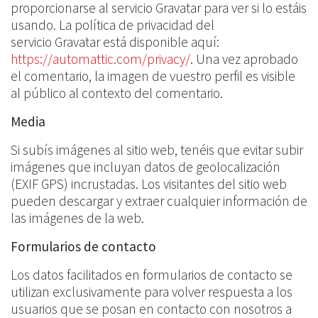
proporcionarse al servicio Gravatar para ver si lo estáis
usando. La política de privacidad del
servicio Gravatar está disponible aquí:
https://automattic.com/privacy/
. Una vez aprobado
el comentario, la imagen de vuestro perfil es visible
al público al contexto del comentario.
Media
Si subís imágenes al sitio web, tenéis que evitar subir
imágenes que incluyan datos de geolocalización
(EXIF GPS) incrustadas. Los visitantes del sitio web
pueden descargar y extraer cualquier información de
las imágenes de la web.
Formularios de contacto
Los datos facilitados en formularios de contacto se
utilizan exclusivamente para volver respuesta a los
usuarios que se posan en contacto con nosotros a