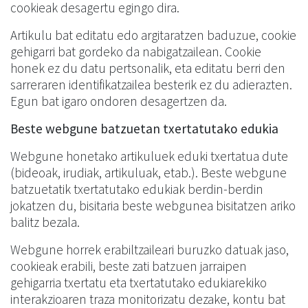
cookieak desagertu egingo dira.
Artikulu bat editatu edo argitaratzen baduzue, cookie
gehigarri bat gordeko da nabigatzailean. Cookie
honek ez du datu pertsonalik, eta editatu berri den
sarreraren identifikatzailea besterik ez du adierazten.
Egun bat igaro ondoren desagertzen da.
Beste webgune batzuetan txertatutako edukia
Webgune honetako artikuluek eduki txertatua dute
(bideoak, irudiak, artikuluak, etab.). Beste webgune
batzuetatik txertatutako edukiak berdin-berdin
jokatzen du, bisitaria beste webgunea bisitatzen ariko
balitz bezala.
Webgune horrek erabiltzaileari buruzko datuak jaso,
cookieak erabili, beste zati batzuen jarraipen
gehigarria txertatu eta txertatutako edukiarekiko
interakzioaren traza monitorizatu dezake, kontu bat