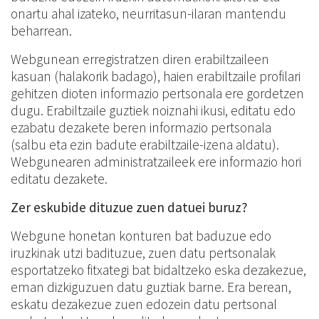
onartu ahal izateko, neurritasun-ilaran mantendu
beharrean.
Webgunean erregistratzen diren erabiltzaileen
kasuan (halakorik badago), haien erabiltzaile profilari
gehitzen dioten informazio pertsonala ere gordetzen
dugu. Erabiltzaile guztiek noiznahi ikusi, editatu edo
ezabatu dezakete beren informazio pertsonala
(salbu eta ezin badute erabiltzaile-izena aldatu).
Webgunearen administratzaileek ere informazio hori
editatu dezakete.
Zer eskubide dituzue zuen datuei buruz?
Webgune honetan konturen bat baduzue edo
iruzkinak utzi badituzue, zuen datu pertsonalak
esportatzeko fitxategi bat bidaltzeko eska dezakezue,
eman dizkiguzuen datu guztiak barne. Era berean,
eskatu dezakezue zuen edozein datu pertsonal