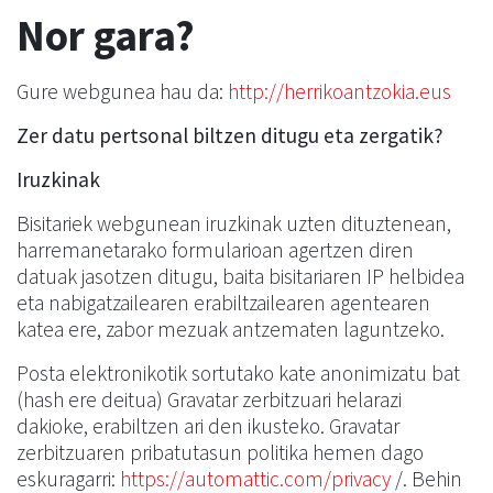
Nor gara?
Gure webgunea hau da:
http://herrikoantzokia.eus
Zer datu pertsonal biltzen ditugu eta zergatik?
Iruzkinak
Bisitariek webgunean iruzkinak uzten dituztenean,
harremanetarako formularioan agertzen diren
datuak jasotzen ditugu, baita bisitariaren IP helbidea
eta nabigatzailearen erabiltzailearen agentearen
katea ere, zabor mezuak antzematen laguntzeko.
Posta elektronikotik sortutako kate anonimizatu bat
(hash ere deitua) Gravatar zerbitzuari helarazi
dakioke, erabiltzen ari den ikusteko. Gravatar
zerbitzuaren pribatutasun politika hemen dago
eskuragarri:
https://automattic.com/privacy
/. Behin