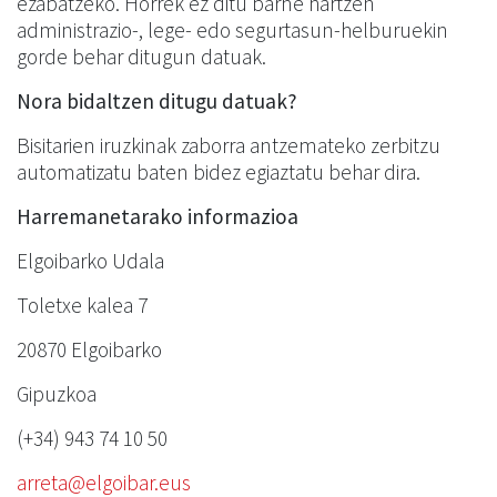
ezabatzeko. Horrek ez ditu barne hartzen
administrazio-, lege- edo segurtasun-helburuekin
gorde behar ditugun datuak.
Nora bidaltzen ditugu datuak?
Bisitarien iruzkinak zaborra antzemateko zerbitzu
automatizatu baten bidez egiaztatu behar dira.
Harremanetarako informazioa
Elgoibarko Udala
Toletxe kalea 7
20870 Elgoibarko
Gipuzkoa
(+34) 943 74 10 50
arreta@elgoibar.eus