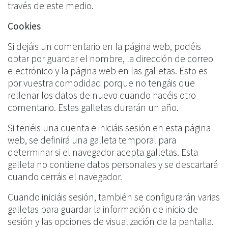
través de este medio.
Cookies
Si dejáis un comentario en la página web, podéis
optar por guardar el nombre, la dirección de correo
electrónico y la página web en las galletas. Esto es
por vuestra comodidad porque no tengáis que
rellenar los datos de nuevo cuando hacéis otro
comentario. Estas galletas durarán un año.
Si tenéis una cuenta e iniciáis sesión en esta página
web, se definirá una galleta temporal para
determinar si el navegador acepta galletas. Esta
galleta no contiene datos personales y se descartará
cuando cerráis el navegador.
Cuando iniciáis sesión, también se configurarán varias
galletas para guardar la información de inicio de
sesión y las opciones de visualización de la pantalla.