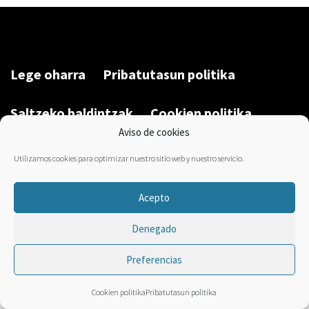
Lege oharra
Pribatutasun politika
Saltzeko baldintzak
Cookien politika
Aviso de cookies
Garatu du/Desarrollado por:
Bravo Manager
2026
Utilizamos cookies para optimizar nuestro sitio web y nuestro servicio.
Acepto
Denegado
Preferencias
Cookien politika
Pribatutasun politika