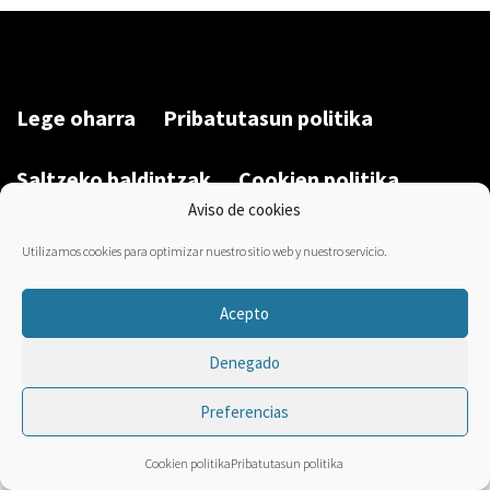
Lege oharra
Pribatutasun politika
Saltzeko baldintzak
Cookien politika
Aviso de cookies
Garatu du/Desarrollado por:
Bravo Manager
2026
Utilizamos cookies para optimizar nuestro sitio web y nuestro servicio.
Acepto
Denegado
Preferencias
Cookien politika
Pribatutasun politika