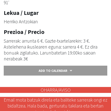
91′
Lekua / Lugar
Herriko Antzokian
Prezioa / Precio
Sarrerak: arrunta 6 €. Gazte-txartelarekin: 3 €.
Astelehena ikuslearen eguna: sarrera 4 €. Ez dira
bonuak zigilatuko. Larunbatetan 19:00ko saioan
nerabeak 3€
ADD TO CALENDAR
OHARRA/AVISO
Email mota batzuk direla eta baliteke sarrerak ongi ez
bidaltzea. Hala bada, gerturatu takilara eta bertan