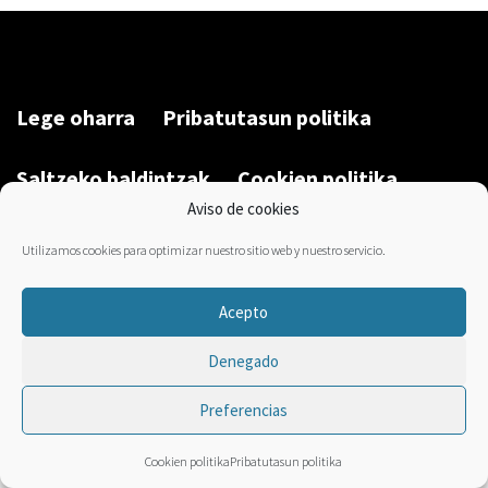
Lege oharra
Pribatutasun politika
Saltzeko baldintzak
Cookien politika
Aviso de cookies
Garatu du/Desarrollado por:
Bravo Manager
2026
Utilizamos cookies para optimizar nuestro sitio web y nuestro servicio.
Acepto
Denegado
Preferencias
Cookien politika
Pribatutasun politika