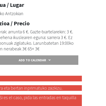
ua / Lugar
iko Antzokian
zioa / Precio
rak: arrunta 6 €. Gazte-txartelarekin: 3 €.
lehena ikuslearen eguna: sarrera 3 €. Ez
 bonuak zigilatuko. Larunbatetan 19:00ko
an nerabeak 3€ 65+ 3€
ADD TO CALENDAR
ra eta bertan inprimatuko zaizkizu.
es el caso, pida las entradas en taquilla