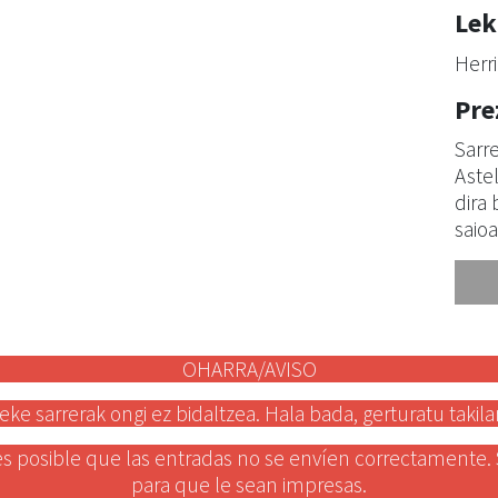
Lek
Herr
Pre
Sarre
Aste
dira
saio
OHARRA/AVISO
eke sarrerak ongi ez bidaltzea. Hala bada, gerturatu takila
s posible que las entradas no se envíen correctamente. Si 
para que le sean impresas.