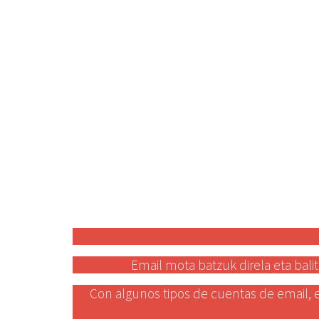
Email mota batzuk direla eta balit
Con algunos tipos de cuentas de email, e