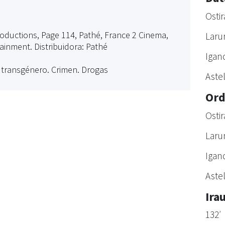
Ostir
oductions, Page 114, Pathé, France 2 Cinema,
Laru
ainment. Distribuidora: Pathé
Igan
 / transgénero. Crimen. Drogas
Aste
Ord
Ostir
Laru
Igan
Aste
Ira
132′