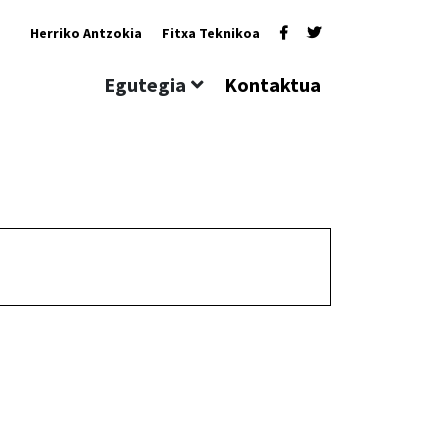
Herriko Antzokia
Fitxa Teknikoa
Egutegia
Kontaktua