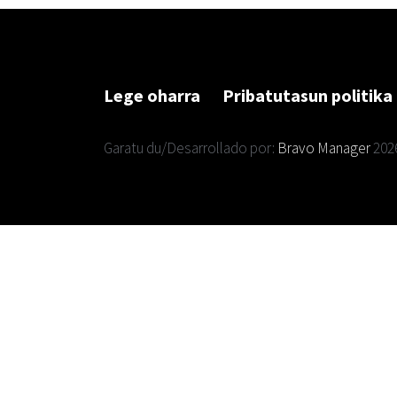
Lege oharra
Pribatutasun politika
Garatu du/Desarrollado por:
Bravo Manager
202