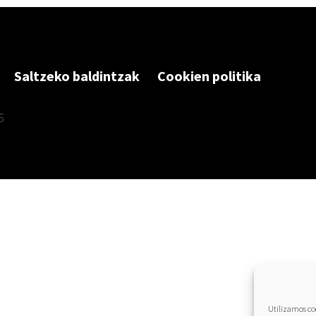
Saltzeko baldintzak
Cookien politika
6
Utilizamos coo