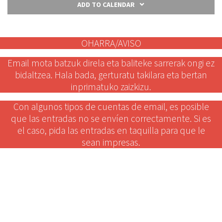
ADD TO CALENDAR
OHARRA/AVISO
Email mota batzuk direla eta baliteke sarrerak ongi ez
bidaltzea. Hala bada, gerturatu takilara eta bertan
inprimatuko zaizkizu.
Con algunos tipos de cuentas de email, es posible
que las entradas no se envíen correctamente. Si es
el caso, pida las entradas en taquilla para que le
sean impresas.