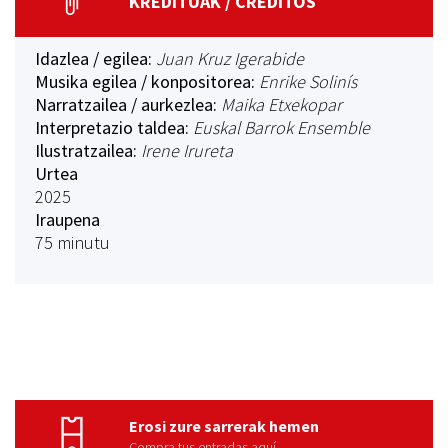
KREDITUAK / CRÉDITOS
Idazlea / egilea:
Juan Kruz Igerabide
Musika egilea / konpositorea:
Enrike Solinís
Narratzailea / aurkezlea:
Maika Etxekopar
Interpretazio taldea:
Euskal Barrok Ensemble
Ilustratzailea:
Irene Irureta
Urtea
2025
Iraupena
75 minutu
Erosi zure sarrerak hemen
Compra tus entradas aquí