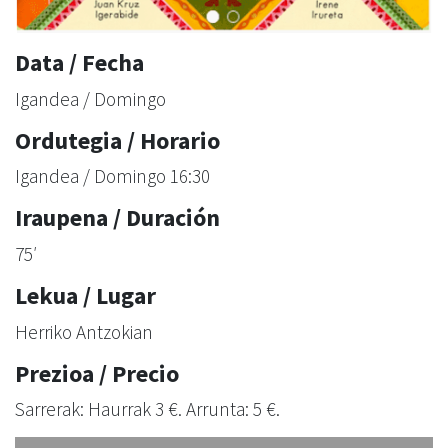
Data / Fecha
Igandea / Domingo
Ordutegia / Horario
Igandea / Domingo 16:30
Iraupena / Duración
75′
Lekua / Lugar
Herriko Antzokian
Prezioa / Precio
Sarrerak: Haurrak 3 €. Arrunta: 5 €.