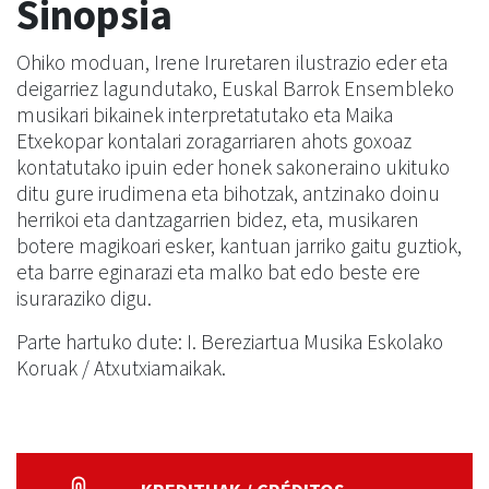
Sinopsia
Ohiko moduan, Irene Iruretaren ilustrazio eder eta
deigarriez lagundutako, Euskal Barrok Ensembleko
musikari bikainek interpretatutako eta Maika
Etxekopar kontalari zoragarriaren ahots goxoaz
kontatutako ipuin eder honek sakoneraino ukituko
ditu gure irudimena eta bihotzak, antzinako doinu
herrikoi eta dantzagarrien bidez, eta, musikaren
botere magikoari esker, kantuan jarriko gaitu guztiok,
eta barre eginarazi eta malko bat edo beste ere
isuraraziko digu.
Parte hartuko dute: I. Bereziartua Musika Eskolako
Koruak / Atxutxiamaikak.