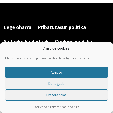
Lege oharra
Pribatutasun politika
Saltzeko baldintzak
Cookien politika
Aviso de cookies
Garatu du/Desarrollado por:
Bravo Manager
2026
Utilizamos cookies para optimizar nuestro sitio web y nuestro servicio.
Acepto
Denegado
Preferencias
Cookien politika
Pribatutasun politika