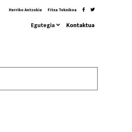
Herriko Antzokia
Fitxa Teknikoa
Egutegia
Kontaktua