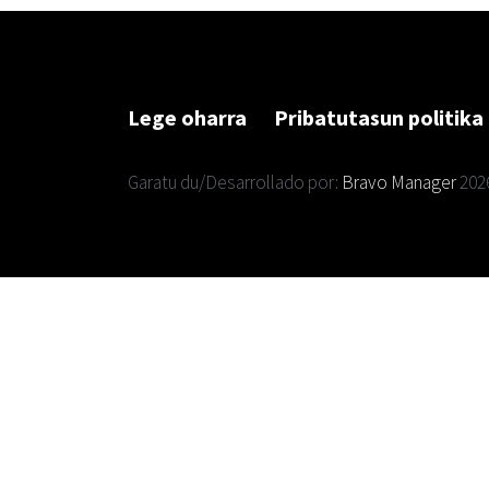
Lege oharra
Pribatutasun politika
Garatu du/Desarrollado por:
Bravo Manager
202