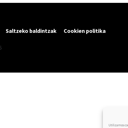
Saltzeko baldintzak
Cookien politika
6
Utilizamos coo