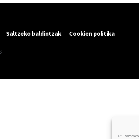
Saltzeko baldintzak
Cookien politika
6
Utilizamos coo