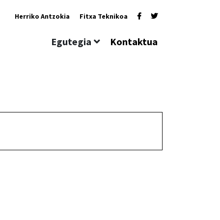
Herriko Antzokia
Fitxa Teknikoa
Egutegia
Kontaktua