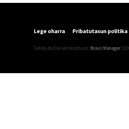
Lege oharra
Pribatutasun politika
Garatu du/Desarrollado por:
Bravo Manager
202