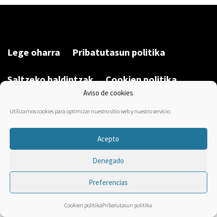
Lege oharra
Pribatutasun politika
Saltzeko baldintzak
Cookien politika
Aviso de cookies
Garatu du/Desarrollado por:
Bravo Manager
2026
Utilizamos cookies para optimizar nuestro sitio web y nuestro servicio.
Acepto
Denegado
Preferencias
Cookien politika
Pribatutasun politika