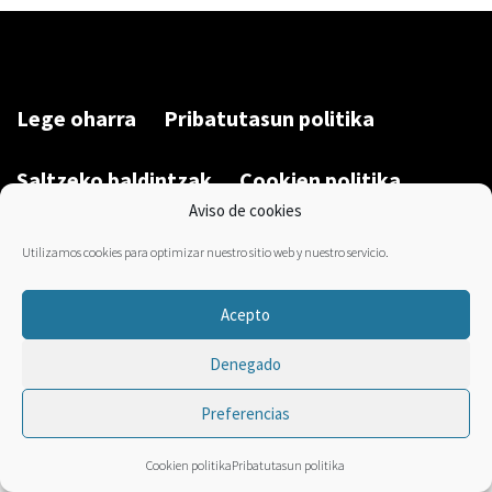
Lege oharra
Pribatutasun politika
Saltzeko baldintzak
Cookien politika
Aviso de cookies
Garatu du/Desarrollado por:
Bravo Manager
2026
Utilizamos cookies para optimizar nuestro sitio web y nuestro servicio.
Acepto
Denegado
Preferencias
Cookien politika
Pribatutasun politika