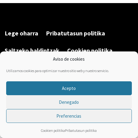
Lege oharra
Pribatutasun politika
Saltzeko baldintzak
Cookien politika
Aviso de cookies
Garatu du/Desarrollado por:
Bravo Manager
2026
Utilizamos cookies para optimizar nuestro sitio web y nuestro servicio.
Acepto
Denegado
Preferencias
Cookien politika
Pribatutasun politika