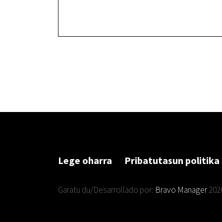
Lege oharra
Pribatutasun politika
Garatu du/Desarrollado por:
Bravo Manager
202