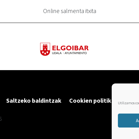
Online salmenta itxita
Saltzeko baldintzak
Cookien politika
Utilizamos coo
6
A