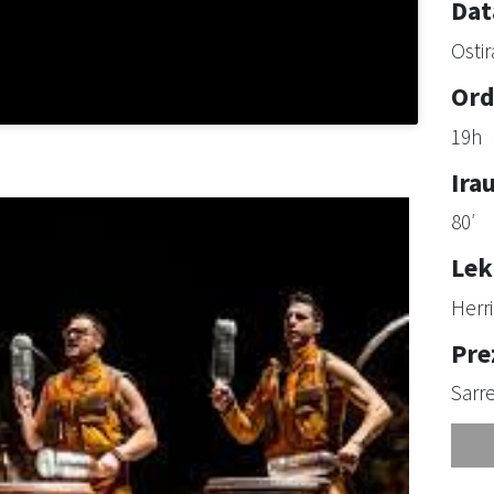
Dat
Ostir
Ord
19h
Ira
80′
Lek
Herr
Pre
Sarre