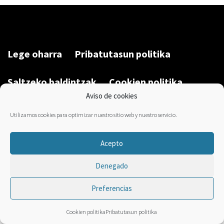
Lege oharra
Pribatutasun politika
Saltzeko baldintzak
Cookien politika
Aviso de cookies
Garatu du/Desarrollado por:
Bravo Manager
2026
Utilizamos cookies para optimizar nuestro sitio web y nuestro servicio.
Acepto
Denegado
Preferencias
Cookien politika
Pribatutasun politika