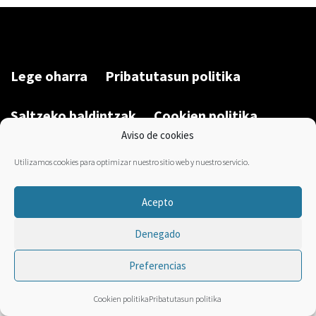
Lege oharra
Pribatutasun politika
Saltzeko baldintzak
Cookien politika
Aviso de cookies
Garatu du/Desarrollado por:
Bravo Manager
2026
Utilizamos cookies para optimizar nuestro sitio web y nuestro servicio.
Acepto
Denegado
Preferencias
Cookien politika
Pribatutasun politika