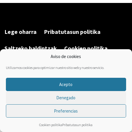
Lege oharra
Pribatutasun politika
Saltzeko baldintzak
Cookien politika
Aviso de cookies
Garatu du/Desarrollado por:
Bravo Manager
2026
Utilizamos cookies para optimizar nuestro sitio web y nuestro servicio.
Acepto
Denegado
Preferencias
Cookien politika
Pribatutasun politika