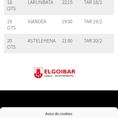
18
LARUNBATA
22:15
TAR 18/2
OTS
19
IGANDEA
19:00
TAR 19/2
OTS
20
ASTELEHENA
21:00
TAR 20/2
OTS
Aviso de cookies
Lege oharra
Pribatutasun politika