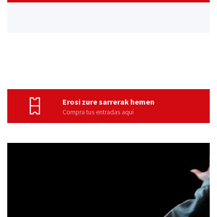
Erosi zure sarrerak hemen
Compra tus entradas aquí