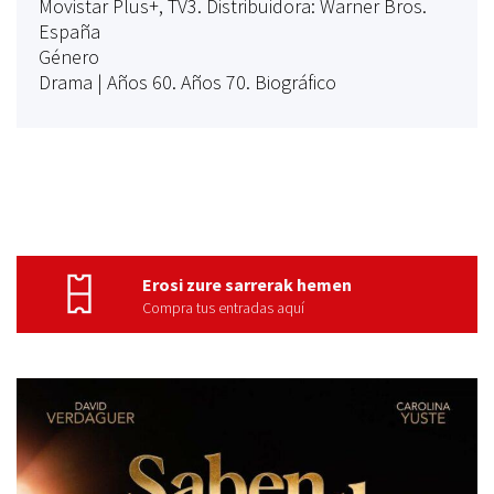
Movistar Plus+, TV3. Distribuidora: Warner Bros.
España
Género
Drama | Años 60. Años 70. Biográfico
Erosi zure sarrerak hemen
Compra tus entradas aquí