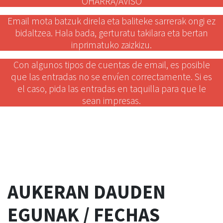
OHARRA/AVISO
Email mota batzuk direla eta baliteke sarrerak ongi ez
bidaltzea. Hala bada, gerturatu takilara eta bertan
inprimatuko zaizkizu.
Con algunos tipos de cuentas de email, es posible
que las entradas no se envíen correctamente. Si es
el caso, pida las entradas en taquilla para que le
sean impresas.
AUKERAN DAUDEN
EGUNAK / FECHAS