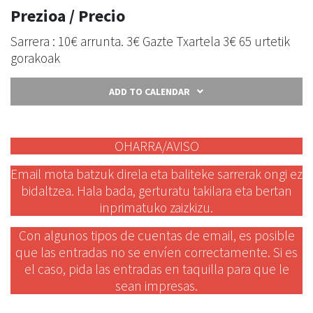
Prezioa / Precio
Sarrera : 10€ arrunta. 3€ Gazte Txartela 3€ 65 urtetik
gorakoak
ADD TO CALENDAR
OHARRA/AVISO
Email mota batzuk direla eta baliteke sarrerak ongi ez
bidaltzea. Hala bada, gerturatu takilara eta bertan
inprimatuko zaizkizu.
Con algunos tipos de cuentas de email, es posible
que las entradas no se envíen correctamente. Si es
el caso, pida las entradas en taquilla para que le
sean impresas.