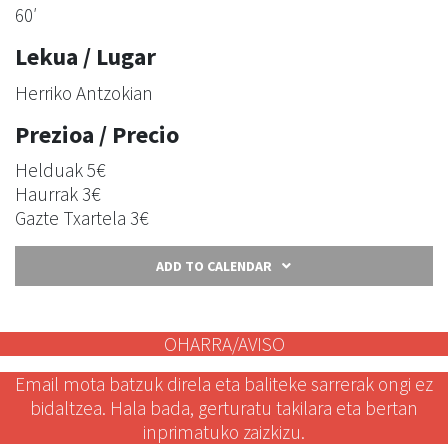
60′
Lekua / Lugar
Herriko Antzokian
Prezioa / Precio
Helduak 5€
Haurrak 3€
Gazte Txartela 3€
ADD TO CALENDAR
OHARRA/AVISO
Email mota batzuk direla eta baliteke sarrerak ongi ez
bidaltzea. Hala bada, gerturatu takilara eta bertan
inprimatuko zaizkizu.