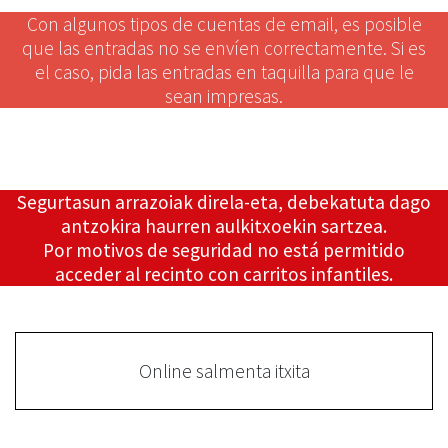
Con algunos tipos de cuentas de email, es posible
que las entradas no se envíen correctamente. Si es
el caso, pida las entradas en taquilla para que le
sean impresas.
Segurtasun arrazoiak direla-eta, debekatuta dago
antzokira haurren aulkitxoekin sartzea.
Por motivos de seguridad no está permitido
acceder al recinto con carritos infantiles.
Online salmenta itxita