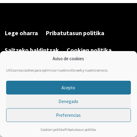
Lege oharra
Pribatutasun politika
Saltzeko baldintzak
Cookien politika
Aviso de cookies
Garatu du/Desarrollado por:
Bravo Manager
2026
Utilizamos cookies para optimizar nuestro sitio web y nuestro servicio.
Acepto
Denegado
Preferencias
Cookien politika
Pribatutasun politika