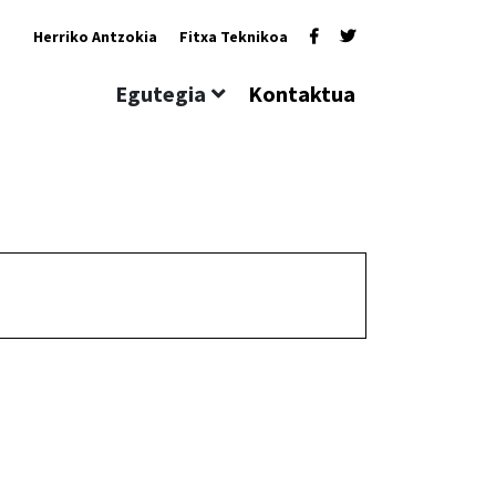
Herriko Antzokia
Fitxa Teknikoa
Egutegia
Kontaktua