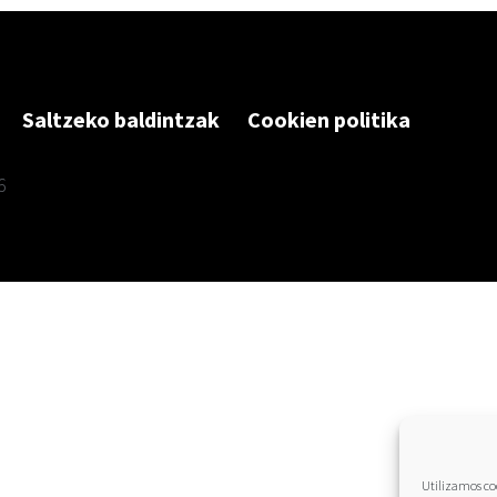
Saltzeko baldintzak
Cookien politika
6
Utilizamos coo