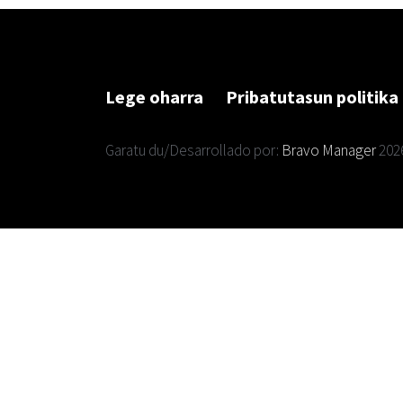
Lege oharra
Pribatutasun politika
Garatu du/Desarrollado por:
Bravo Manager
202