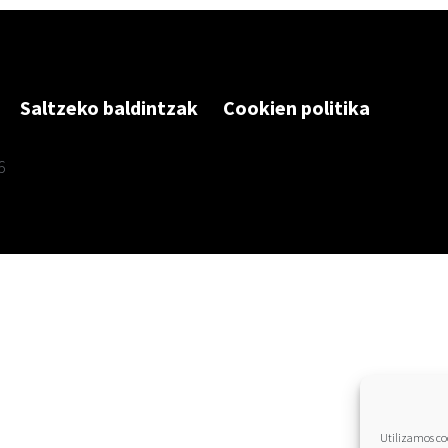
Saltzeko baldintzak
Cookien politika
6
Utilizamos coo