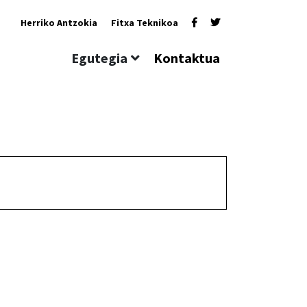
Herriko Antzokia
Fitxa Teknikoa
Egutegia
Kontaktua