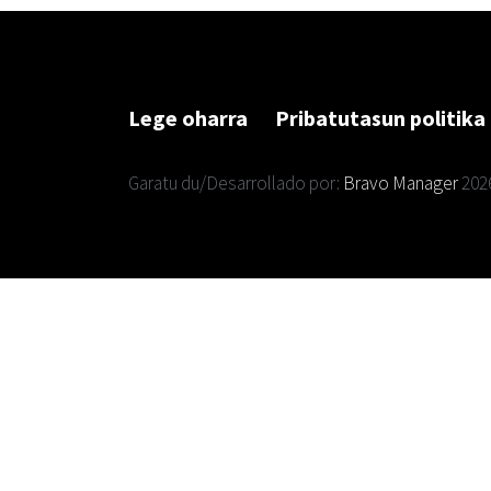
Lege oharra
Pribatutasun politika
Garatu du/Desarrollado por:
Bravo Manager
202