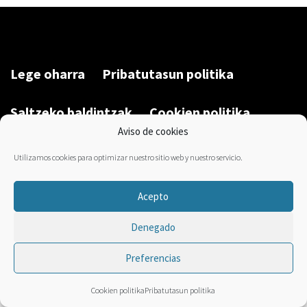
Lege oharra
Pribatutasun politika
Saltzeko baldintzak
Cookien politika
Aviso de cookies
Garatu du/Desarrollado por:
Bravo Manager
2026
Utilizamos cookies para optimizar nuestro sitio web y nuestro servicio.
Acepto
Denegado
Preferencias
Cookien politika
Pribatutasun politika