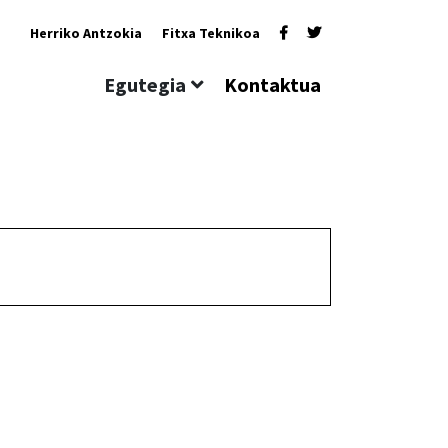
Herriko Antzokia
Fitxa Teknikoa
Egutegia
Kontaktua