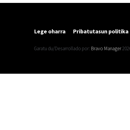
Lege oharra
Pribatutasun politika
Garatu du/Desarrollado por:
Bravo Manager
202