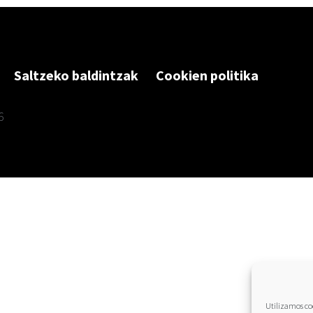
Saltzeko baldintzak
Cookien politika
6
Utilizamos coo