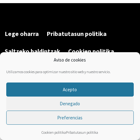
Lege oharra
Pribatutasun politika
Saltzeko baldintzak
Cookien politika
Aviso de cookies
Garatu du/Desarrollado por:
Bravo Manager
2026
Utilizamos cookies para optimizar nuestro sitio web y nuestro servicio.
Acepto
Denegado
Preferencias
Cookien politika
Pribatutasun politika