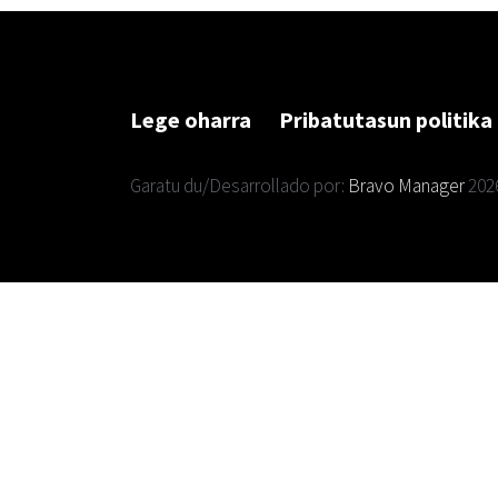
Lege oharra
Pribatutasun politika
Garatu du/Desarrollado por:
Bravo Manager
202