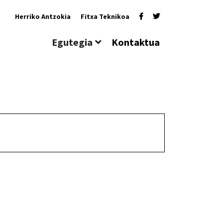
Herriko Antzokia
Fitxa Teknikoa
Egutegia
Kontaktua