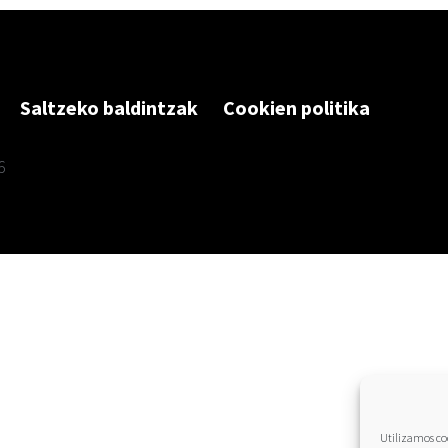
Saltzeko baldintzak
Cookien politika
6
Utilizamos coo