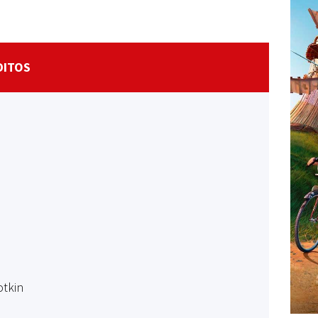
DITOS
otkin