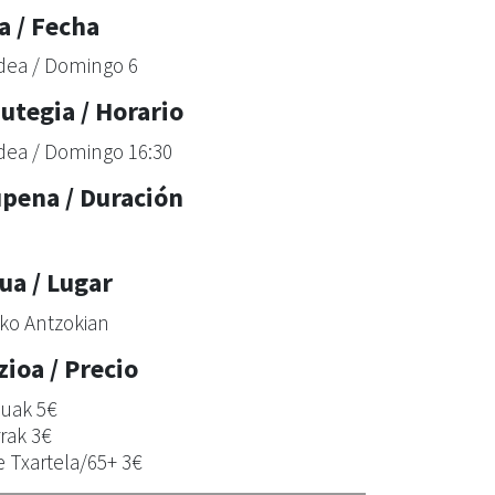
a / Fecha
dea / Domingo 6
utegia / Horario
dea / Domingo 16:30
upena / Duración
ua / Lugar
iko Antzokian
zioa / Precio
uak 5€
rak 3€
e Txartela/65+ 3€