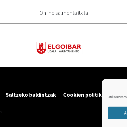
Online salmenta itxita
Saltzeko baldintzak
Cookien politika
Utilizamos coo
6
A