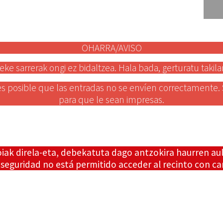
OHARRA/AVISO
eke sarrerak ongi ez bidaltzea. Hala bada, gerturatu takila
s posible que las entradas no se envíen correctamente. Si 
para que le sean impresas.
iak direla-eta, debekatuta dago antzokira haurren aul
seguridad no está permitido acceder al recinto con carr