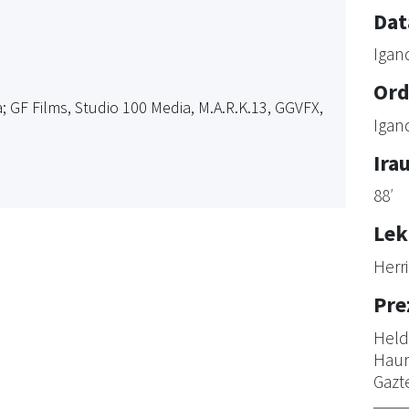
Dat
Igan
Ord
GF Films, Studio 100 Media, M.A.R.K.13, GGVFX,
Igan
Ira
88′
Lek
Herr
Pre
Held
Haur
Gazt