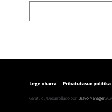
Lege oharra
Pribatutasun politika
Garatu du/Desarrollado por:
Bravo Manager
202