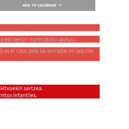
ADD TO CALENDAR
ra eta bertan inprimatuko zaizkizu.
es el caso, pida las entradas en taquilla
kitxoekin sartzea.
itos infantiles.