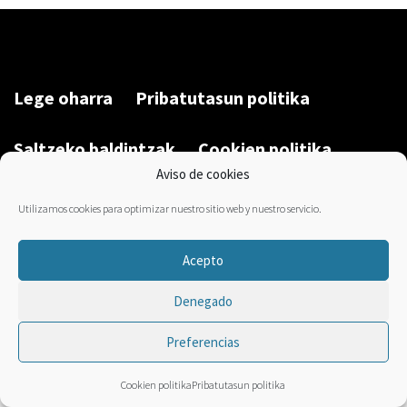
Lege oharra
Pribatutasun politika
Saltzeko baldintzak
Cookien politika
Aviso de cookies
Garatu du/Desarrollado por:
Bravo Manager
2026
Utilizamos cookies para optimizar nuestro sitio web y nuestro servicio.
Acepto
Denegado
Preferencias
Cookien politika
Pribatutasun politika