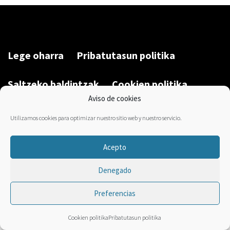
Lege oharra
Pribatutasun politika
Saltzeko baldintzak
Cookien politika
Aviso de cookies
Garatu du/Desarrollado por:
Bravo Manager
2026
Utilizamos cookies para optimizar nuestro sitio web y nuestro servicio.
Acepto
Denegado
Preferencias
Cookien politika
Pribatutasun politika