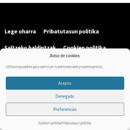
Lege oharra
Pribatutasun politika
Saltzeko baldintzak
Cookien politika
Aviso de cookies
Garatu du/Desarrollado por:
Bravo Manager
2026
Utilizamos cookies para optimizar nuestro sitio web y nuestro servicio.
Acepto
Denegado
Preferencias
Cookien politika
Pribatutasun politika