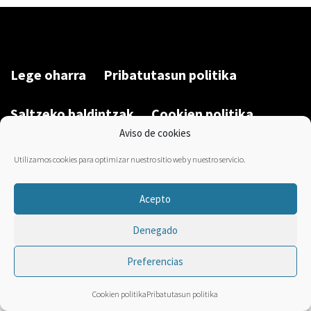
Lege oharra
Pribatutasun politika
Saltzeko baldintzak
Cookien politika
Aviso de cookies
Garatu du/Desarrollado por:
Bravo Manager
2026
Utilizamos cookies para optimizar nuestro sitio web y nuestro servicio.
Acepto
Denegado
Preferencias
Cookien politika
Pribatutasun politika