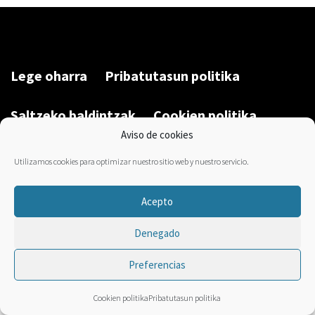
Lege oharra
Pribatutasun politika
Saltzeko baldintzak
Cookien politika
Aviso de cookies
Garatu du/Desarrollado por:
Bravo Manager
2026
Utilizamos cookies para optimizar nuestro sitio web y nuestro servicio.
Acepto
Denegado
Preferencias
Cookien politika
Pribatutasun politika