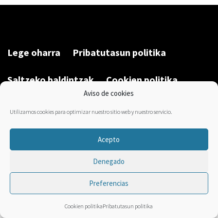
Lege oharra
Pribatutasun politika
Saltzeko baldintzak
Cookien politika
Aviso de cookies
Garatu du/Desarrollado por:
Bravo Manager
2026
Utilizamos cookies para optimizar nuestro sitio web y nuestro servicio.
Acepto
Denegado
Preferencias
Cookien politika
Pribatutasun politika