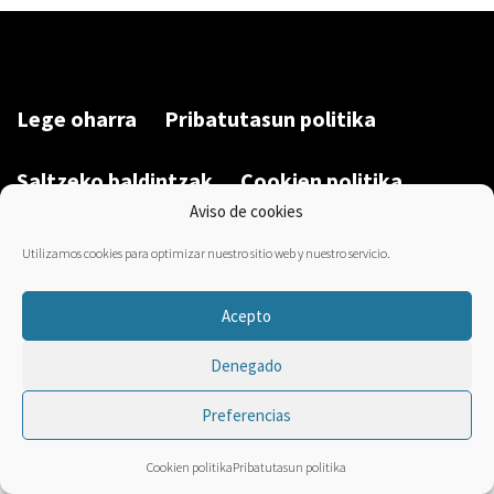
Lege oharra
Pribatutasun politika
Saltzeko baldintzak
Cookien politika
Aviso de cookies
Garatu du/Desarrollado por:
Bravo Manager
2026
Utilizamos cookies para optimizar nuestro sitio web y nuestro servicio.
Acepto
Denegado
Preferencias
Cookien politika
Pribatutasun politika