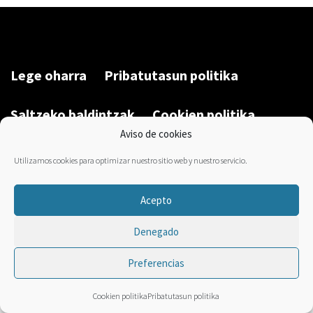
Lege oharra
Pribatutasun politika
Saltzeko baldintzak
Cookien politika
Aviso de cookies
Garatu du/Desarrollado por:
Bravo Manager
2026
Utilizamos cookies para optimizar nuestro sitio web y nuestro servicio.
Acepto
Denegado
Preferencias
Cookien politika
Pribatutasun politika