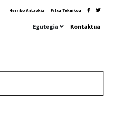
Herriko Antzokia
Fitxa Teknikoa
Egutegia
Kontaktua