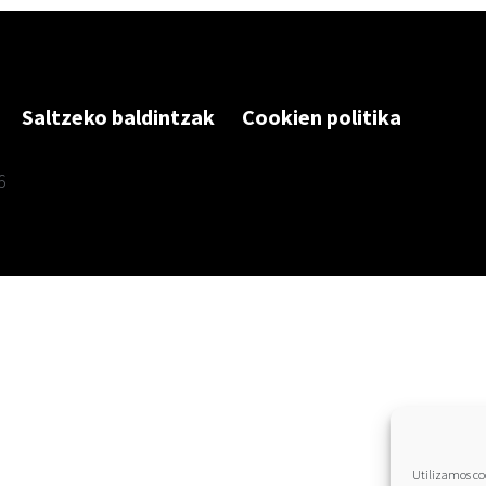
Saltzeko baldintzak
Cookien politika
6
Utilizamos coo