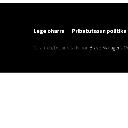
Lege oharra
Pribatutasun politika
Garatu du/Desarrollado por:
Bravo Manager
202