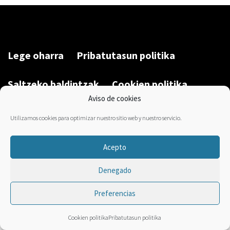
Lege oharra
Pribatutasun politika
Saltzeko baldintzak
Cookien politika
Aviso de cookies
Garatu du/Desarrollado por:
Bravo Manager
2026
Utilizamos cookies para optimizar nuestro sitio web y nuestro servicio.
Acepto
Denegado
Preferencias
Cookien politika
Pribatutasun politika