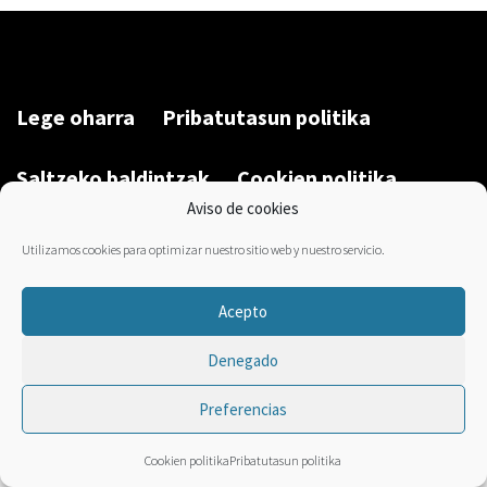
Lege oharra
Pribatutasun politika
Saltzeko baldintzak
Cookien politika
Aviso de cookies
Garatu du/Desarrollado por:
Bravo Manager
2026
Utilizamos cookies para optimizar nuestro sitio web y nuestro servicio.
Acepto
Denegado
Preferencias
Cookien politika
Pribatutasun politika