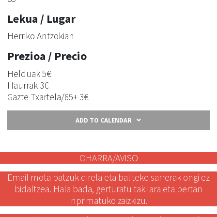
Lekua / Lugar
Herriko Antzokian
Prezioa / Precio
Helduak 5€
Haurrak 3€
Gazte Txartela/65+ 3€
ADD TO CALENDAR
OHARRA/AVISO
Email mota batzuk direla eta baliteke sarrerak ongi ez
bidaltzea. Hala bada, gerturatu takilara eta bertan
inprimatuko zaizkizu.