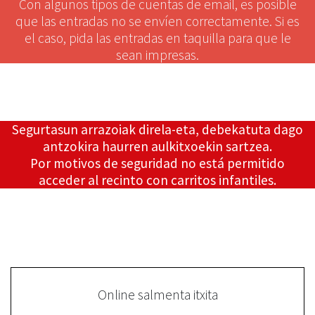
Con algunos tipos de cuentas de email, es posible
que las entradas no se envíen correctamente. Si es
el caso, pida las entradas en taquilla para que le
sean impresas.
Segurtasun arrazoiak direla-eta, debekatuta dago
antzokira haurren aulkitxoekin sartzea.
Por motivos de seguridad no está permitido
acceder al recinto con carritos infantiles.
Online salmenta itxita