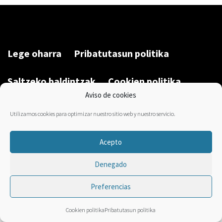
Lege oharra
Pribatutasun politika
Saltzeko baldintzak
Cookien politika
Aviso de cookies
Garatu du/Desarrollado por:
Bravo Manager
2026
Utilizamos cookies para optimizar nuestro sitio web y nuestro servicio.
Acepto
Denegado
Preferencias
Cookien politika
Pribatutasun politika