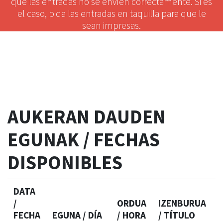
que las entradas no se envíen correctamente. Si es
el caso, pida las entradas en taquilla para que le
sean impresas.
AUKERAN DAUDEN
EGUNAK / FECHAS
DISPONIBLES
DATA
/
ORDUA
IZENBURUA
FECHA
EGUNA / DÍA
/ HORA
/ TÍTULO