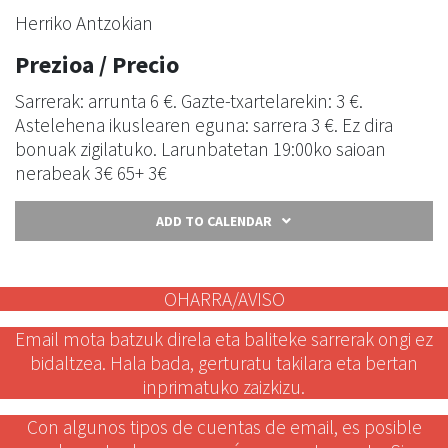
Herriko Antzokian
Prezioa / Precio
Sarrerak: arrunta 6 €. Gazte-txartelarekin: 3 €.
Astelehena ikuslearen eguna: sarrera 3 €. Ez dira
bonuak zigilatuko. Larunbatetan 19:00ko saioan
nerabeak 3€ 65+ 3€
ADD TO CALENDAR
OHARRA/AVISO
Email mota batzuk direla eta baliteke sarrerak ongi ez
bidaltzea. Hala bada, gerturatu takilara eta bertan
inprimatuko zaizkizu.
Con algunos tipos de cuentas de email, es posible