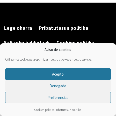
Lege oharra
Pribatutasun politika
Saltzeko baldintzak
Cookien politika
Aviso de cookies
Garatu du/Desarrollado por:
Bravo Manager
2026
Utilizamos cookies para optimizar nuestro sitio web y nuestro servicio.
Acepto
Denegado
Preferencias
Cookien politika
Pribatutasun politika