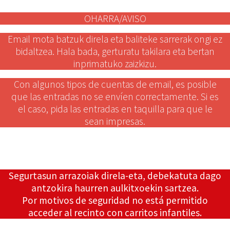
OHARRA/AVISO
Email mota batzuk direla eta baliteke sarrerak ongi ez
bidaltzea. Hala bada, gerturatu takilara eta bertan
inprimatuko zaizkizu.
Con algunos tipos de cuentas de email, es posible
que las entradas no se envíen correctamente. Si es
el caso, pida las entradas en taquilla para que le
sean impresas.
Segurtasun arrazoiak direla-eta, debekatuta dago
antzokira haurren aulkitxoekin sartzea.
Por motivos de seguridad no está permitido
acceder al recinto con carritos infantiles.