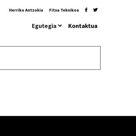
Herriko Antzokia
Fitxa Teknikoa
Egutegia
Kontaktua