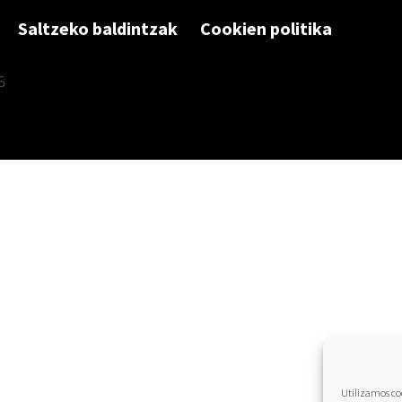
Saltzeko baldintzak
Cookien politika
6
Utilizamos coo