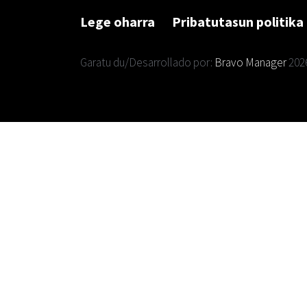
Lege oharra
Pribatutasun politika
Garatu du/Desarrollado por:
Bravo Manager
202